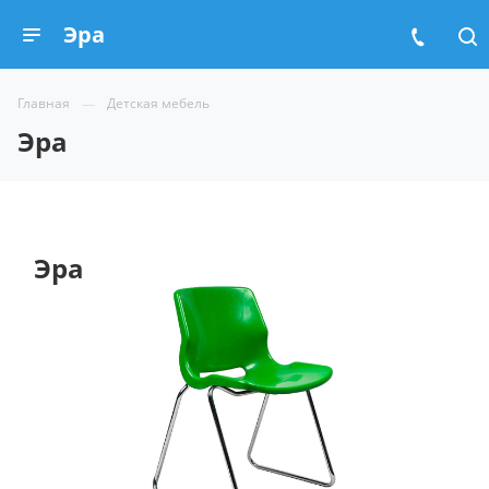
Эра
Главная
Детская мебель
Эра
Эра