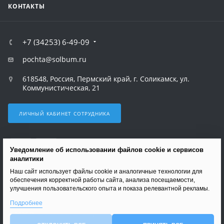
КОНТАКТЫ
+7 (34253) 6-49-09
pochta@solbum.ru
618548, Россия, Пермский край, г. Соликамск, ул.
Коммунистическая, 21
ЛИЧНЫЙ КАБИНЕТ СОТРУДНИКА
Уведомление об использовании файлов cookie и сервисов
аналитики
Наш сайт использует файлы cookie и аналогичные технологии для
ВЕРСИЯ ДЛЯ ПЕЧАТИ
обеспечения корректной работы сайта, анализа посещаемости,
улучшения пользовательского опыта и показа релевантной рекламы.
ПОЛИТИКА В ОТНОШЕНИИ ОБРАБОТКИ ПЕРСОНАЛЬНЫХ ДАННЫХ
Подробнее
© 2026 Все права защищены.
АНТИКОРРУПЦИОННАЯ ПОЛИТИКА АО «СОЛИКАМСКБУМПРОМ»