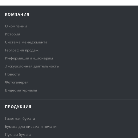
КОМПАНИЯ
О компании
История
Система менеджмента
География продаж
Информация акционерам
Экскурсионная деятельность
Новости
Фотогалерея
Видеоматериалы
ПРОДУКЦИЯ
Газетная бумага
Бумага для письма и печати
Пухлая бумага