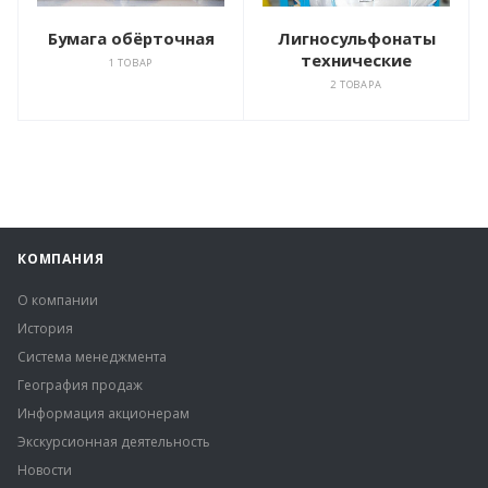
Бумага обёрточная
Лигносульфонаты
технические
1 ТОВАР
2 ТОВАРА
КОМПАНИЯ
О компании
История
Система менеджмента
География продаж
Информация акционерам
Экскурсионная деятельность
Новости