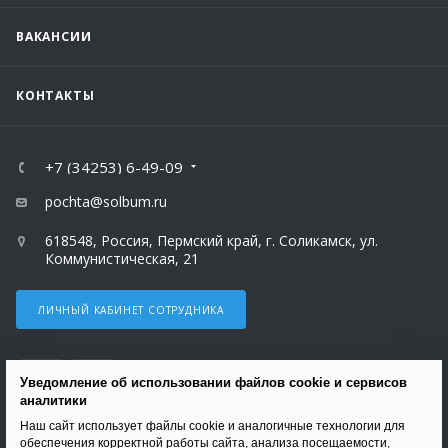
ВАКАНСИИ
КОНТАКТЫ
+7 (34253) 6-49-09
pochta@solbum.ru
618548, Россия, Пермский край, г. Соликамск, ул.
Коммунистическая, 21
ЛИЧНЫЙ КАБИНЕТ СОТРУДНИКА
Уведомление об использовании файлов cookie и сервисов
аналитики
Наш сайт использует файлы cookie и аналогичные технологии для
ВЕРСИЯ ДЛЯ ПЕЧАТИ
обеспечения корректной работы сайта, анализа посещаемости,