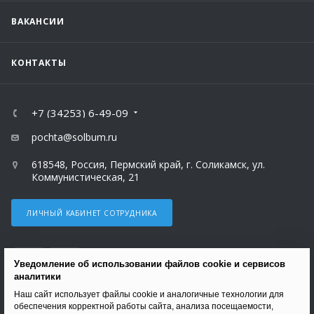
ВАКАНСИИ
КОНТАКТЫ
+7 (34253) 6-49-09
pochta@solbum.ru
618548, Россия, Пермский край, г. Соликамск, ул.
Коммунистическая, 21
ЛИЧНЫЙ КАБИНЕТ СОТРУДНИКА
Уведомление об использовании файлов cookie и сервисов
аналитики
Наш сайт использует файлы cookie и аналогичные технологии для
ВЕРСИЯ ДЛЯ ПЕЧАТИ
обеспечения корректной работы сайта, анализа посещаемости,