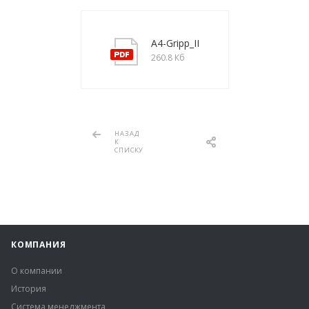
A4-Gripp_II
260.8 Кб
НАЗАД
К
СПИСКУ
КОМПАНИЯ
О компании
История
Система менеджмента