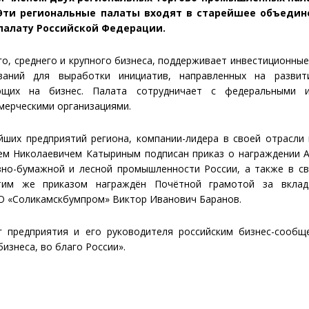
. Эти региональные палаты входят в старейшее объеди
палату Российской Федерации.
о, среднего и крупного бизнеса, поддерживает инвестиционные
аний для выработки инициатив, направленных на развити
яющих на бизнес. Палата сотрудничает с федеральными и
ерческими организациями.
йших предприятий региона, компании-лидера в своей отрасл
ем Николаевичем Катыриным подписан приказ о награждении 
но-бумажной и лесной промышленности России, а также в св
этим же приказом награждён Почётной грамотой за вклад
О «Соликамскбумпром» Виктор Иванович Баранов.
г предприятия и его руководителя российским бизнес-сообщ
изнеса, во благо России».