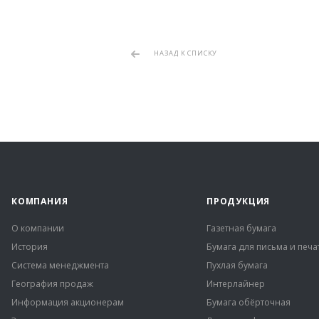
НАЗАД К СПИСКУ
КОМПАНИЯ
ПРОДУКЦИЯ
О компании
Газетная бумага
История
Бумага для письма и печа
Система менеджмента
Пухлая бумага
География продаж
Интерлайнер
Информация акционерам
Бумага обёрточная