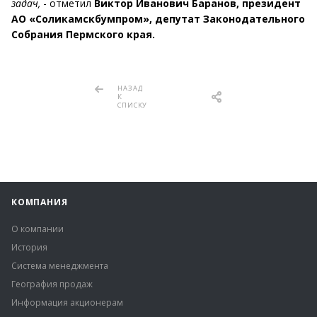
зада
ч,
- отметил
Виктор Иванович Баранов, президент
АО «Соликамскбумпром», депутат Законодательного
Собрания Пермского края.
НАЗАД
К
СПИСКУ
КОМПАНИЯ
О компании
История
Система менеджмента
География продаж
Информация акционерам