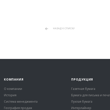
НАЗАД К СПИСКУ
КОМПАНИЯ
ПРОДУКЦИЯ
О компании
Газетная бумага
История
Бумага для письма и печа
Система менеджмента
Пухлая бумага
География продаж
Интерлайнер