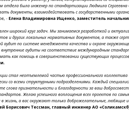
отдела была инженер по стандартизации Людмила Сергеевна Са
ывать документы, взаимодействовать с государственными орган
ов
, -
Елена Владимировна Ищенко, заместитель начальни
авлен широкий круг задач. Мы занимаемся разработкой и актуал
тов и других локальных нормативных документов, а также серт
й аудит по системе менеджмента качества и охране окружающе
т внутренние аудиты на соответствие международным стандарт
имать как помощь в совершенствовании существующих процессов
и.
ции стал неотъемлемой частью профессионального коллектива 
ки со всеми структурными подразделениями. Каждый специалист 
те слова признательности и благодарности за ваш добросовест
стандартов. Желаю успешного воплощения всех проектов по самы
 в жизнь, а вас окружают только доброжелательные, любящие и 
ей Борисович Тессман, главный инженер АО «Соликамск