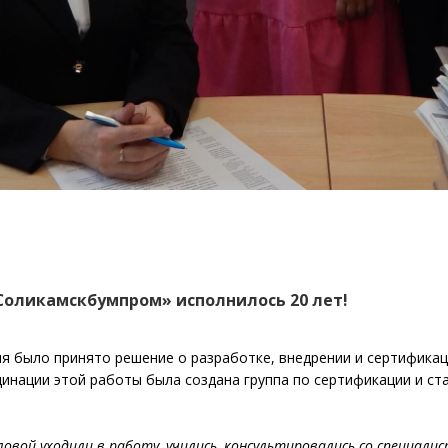
оликамскбумпром» исполнилось 20 лет!
ия было принято решение о разработке, внедрении и сертифика
нации этой работы была создана группа по сертификации и ста
ловой уходили в работу, учились, консультировались со специал