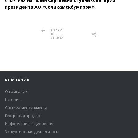
отметила
Наталия Сергеевна Ступникова, врио
президента АО «Соликамскбумпром».
НАЗАД
К
СПИСКУ
КОМПАНИЯ
О компании
История
Система менеджмента
География продаж
Информация акционерам
Экскурсионная деятельность