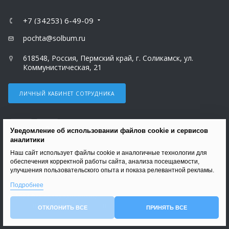
+7 (34253) 6-49-09
pochta@solbum.ru
618548, Россия, Пермский край, г. Соликамск, ул.
Коммунистическая, 21
ЛИЧНЫЙ КАБИНЕТ СОТРУДНИКА
Уведомление об использовании файлов cookie и сервисов
аналитики
Наш сайт использует файлы cookie и аналогичные технологии для
ВЕРСИЯ ДЛЯ ПЕЧАТИ
обеспечения корректной работы сайта, анализа посещаемости,
улучшения пользовательского опыта и показа релевантной рекламы.
ПОЛИТИКА В ОТНОШЕНИИ ОБРАБОТКИ ПЕРСОНАЛЬНЫХ ДАННЫХ
Подробнее
© 2026 Все права защищены.
АНТИКОРРУПЦИОННАЯ ПОЛИТИКА АО «СОЛИКАМСКБУМПРОМ»
ОТКЛОНИТЬ ВСЕ
ПРИНЯТЬ ВСЕ